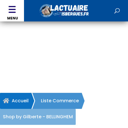
MENU
Shop by Gilberte -
BELLINGHEM
Accueil
Liste Commerce

Shop by Gilberte - BELLINGHEM