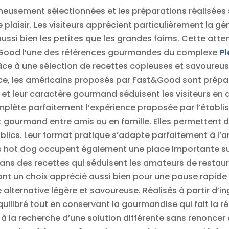
gneusement sélectionnées et les préparations réalisées 
aisir. Les visiteurs apprécient particulièrement la gén
ussi bien les petites que les grandes faims. Cette attent
t&Good l’une des références gourmandes du complexe
Pl
ce à une sélection de recettes copieuses et savoureuse
nce, les américains proposés par Fast&Good sont prépa
é et leur caractère gourmand séduisent les visiteurs en
omplète parfaitement l’expérience proposée par l’établi
ourmand entre amis ou en famille. Elles permettent de v
ublics. Leur format pratique s’adapte parfaitement à 
hot dog occupent également une place importante sur l
ans des recettes qui séduisent les amateurs de restaura
ont un choix apprécié aussi bien pour une pause rapide
e alternative légère et savoureuse. Réalisés à partir d’
équilibré tout en conservant la gourmandise qui fait la 
s à la recherche d’une solution différente sans renoncer a