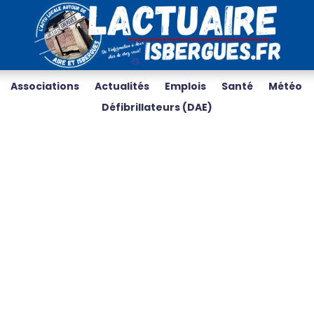
Associations
Actualités
Emplois
Santé
Météo
Défibrillateurs (DAE)