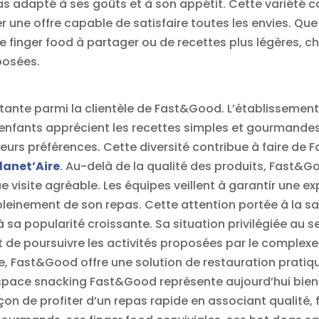
adapté à ses goûts et à son appétit. Cette variété con
er une offre capable de satisfaire toutes les envies. Qu
finger food à partager ou de recettes plus légères, 
posées.
tante parmi la clientèle de Fast&Good. L’établissemen
 enfants apprécient les recettes simples et gourmandes 
leurs préférences. Cette diversité contribue à faire de
lanet’Aire
. Au-delà de la qualité des produits, Fast&G
e visite agréable. Les équipes veillent à garantir une ex
pleinement de son repas. Cette attention portée à la sat
 sa popularité croissante. Sa situation privilégiée au se
 de poursuivre les activités proposées par le complexe
te, Fast&Good offre une solution de restauration prat
espace snacking Fast&Good représente aujourd’hui bien 
açon de profiter d’un repas rapide en associant qualité,