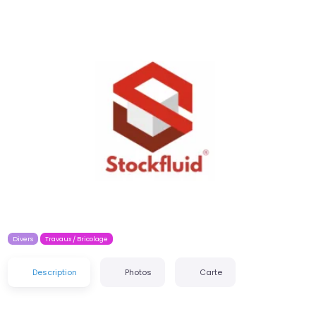
Précédent
Suiva
Divers
Travaux / Bricolage
Description
Photos
Carte