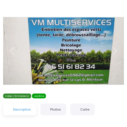
Précédent
Suiva
Créer / Entretenir
Jardins
Description
Photos
Carte