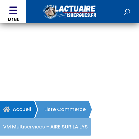
MENU
VM Multiservices - AIRE
SUR LA LYS
Accueil
Liste Commerce

VM Multiservices - AIRE SUR LA LYS