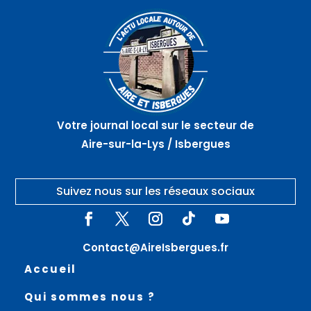
août
août
août
Marché
Atelier
La
artisanal
nœuds
vieille
nocturne
de
ville en
–
marinier
randonnée
GUARBECQUE
– AIRE
–
SUR
THEROUANNE
LA LYS
Votre journal local sur le secteur de
Aire-sur-la-Lys / Isbergues
Suivez nous sur les réseaux sociaux
Contact@AireIsbergues.fr
Accueil
Qui sommes nous ?