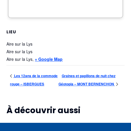
LIEU
Aire sur la Lys
Aire sur la Lys
Aire sur la Lys
,
+ Google Map
Les 12ans de la commode
Graines et papillons de nuit chez
rouge – ISBERGUES
Géotopia – MONT BERNENCHON
À découvrir aussi
Plus d'informations
Plus d'informations
Plus d'informations
06
07
07