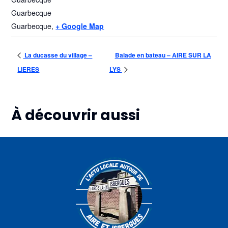
Guarbecque
Guarbecque
,
+ Google Map
La ducasse du village –
Balade en bateau – AIRE SUR LA
LIERES
LYS
À découvrir aussi
Plus d'informations
Plus d'informations
Plus d'informations
07
07
07
août
août
août
Atelier
Bar de
Marché
sophro-
plein
nocturne
relaxation
air avec
–
–
A
BLARINGHEM
HELFAUT
travers
champs
–