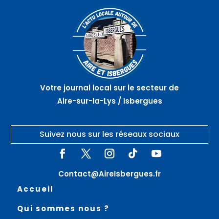
août
août
août
29éme
Brocante
Ball
randonnée
– AIRE
trap –
du Lion
SUR
SAINT
–
LA LYS
VENANT
PIHEM
Votre journal local sur le secteur de
Aire-sur-la-Lys / Isbergues
Suivez nous sur les réseaux sociaux
Contact@AireIsbergues.fr
Accueil
Qui sommes nous ?