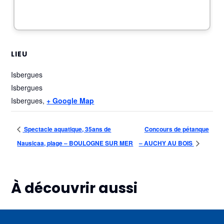
LIEU
Isbergues
Isbergues
Isbergues
,
+ Google Map
Spectacle aquatique, 35ans de
Concours de pétanque
Nausicaa, plage – BOULOGNE SUR MER
– AUCHY AU BOIS
À découvrir aussi
Plus d'informations
Plus d'informations
Plus d'informations
09
09
09