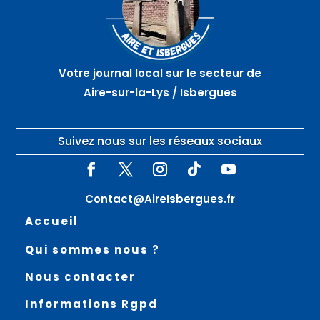
guinguette
belote –
–
AIRE
GUARBECQUE
SUR
LA LYS
Votre journal local sur le secteur de
Aire-sur-la-Lys / Isbergues
Suivez nous sur les réseaux sociaux
Contact@AireIsbergues.fr
Accueil
Qui sommes nous ?
Nous contacter
Informations Rgpd