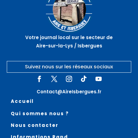
des
du Lion
SUR
Étoiles
–
LA LYS
» à La
PIHEM
Coupole
–
HELFAUT
Votre journal local sur le secteur de
Aire-sur-la-Lys / Isbergues
Suivez nous sur les réseaux sociaux
Contact@AireIsbergues.fr
Accueil
Qui sommes nous ?
Nous contacter
Informations Rgpd