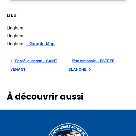
LIEU
Linghem
Linghem
Linghem
,
+ Google Map
Tiercé jeunesse – SAINT
Fête nationale – ESTREE
VENANT
BLANCHE
À découvrir aussi
Plus d'informations
Plus d'informations
Plus d'informations
08
09
09
août
août
août
La «
29éme
Brocante
Nuit
randonnée
– AIRE