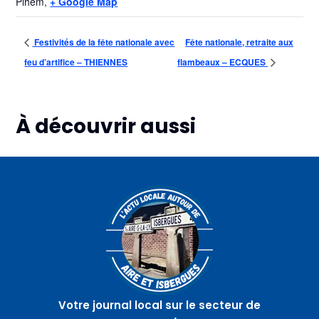
Pihem
,
+ Google Map
Festivités de la fête nationale avec
Fête nationale, retraite aux
feu d’artifice – THIENNES
flambeaux – ECQUES
À découvrir aussi
Plus d'informations
Plus d'informations
Plus d'informations
11
12
12
août
août
août
Thé
Atelier
Une
dansant
pour
randonnée
–
devenir
–
ISBERGUES
un vrai
BELLINGHEM
Morin –
THEROUANNE
Votre journal local sur le secteur de