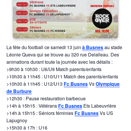
La fête du football ce samedi 13 juin
à Busnes
au stade
Léonie Queva qui se trouve au 320 rue Delalleau. Des
animations durant toute la journée avec les détails :
>9h30 à 10h30 : U6/U9 Match parents/enfants
>10h30 à 11h45 : U10/U11 Match des parents/enfants
>10h30 à 11h45 : U12/U13
Fc Busnes
Vs
Olympique
de Burbure
>12h30 : Pause restauration barbecue
>14h à 15h15 : Vétérans
Fc Busnes
Ets Labeuvrière
>14h à 15h15 : Séniors féminies
Fc Busnes
Vs US
Lapugnoy
>15h30 à 17h : U16