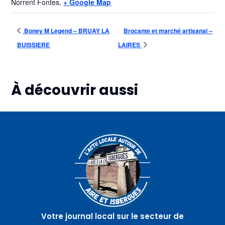
Norrent Fontes
,
+ Google Map
Boney M Legend – BRUAY LA
Brocante et marché artisanal –
BUISSIERE
LAIRES
À découvrir aussi
Plus d'informations
Plus d'informations
Plus d'informations
07
07
07
août
août
août
Atelier
Bar de
Marché
sophro-
plein
nocturne
relaxation
air avec
–
–
A
BLARINGHEM
HELFAUT
travers
champs
–
SAINT
Votre journal local sur le secteur de
AUGUSTIN