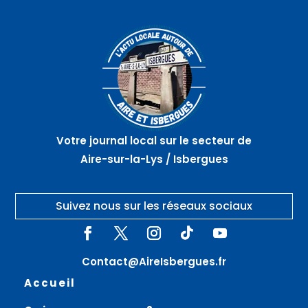
06
07
07
août
août
août
Marché
Atelier
La
artisanal
nœuds
vieille
nocturne
de
ville en
–
marinier
randonnée
GUARBECQUE
– AIRE
–
SUR
THEROUANNE
LA LYS
Votre journal local sur le secteur de
Aire-sur-la-Lys / Isbergues
Suivez nous sur les réseaux sociaux
Contact@AireIsbergues.fr
Accueil