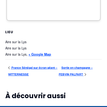
LIEU
Aire sur la Lys
Aire sur la Lys
Aire sur la Lys
,
+ Google Map
France Sénégal sur écran géant –
Sortie en champagne –
WITTERNESSE
FEBVIN PALFART
À découvrir aussi
Plus d'informations
Plus d'informations
Plus d'informations