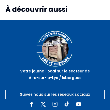
À découvrir aussi
Plus d'informations
Plus d'informations
Plus d'informations
06
07
07
août
août
août
Marché
Atelier
La
artisanal
nœuds
vieille
nocturne
de
ville en
–
marinier
randonnée
GUARBECQUE
– AIRE
–
SUR
THEROUANNE
LA LYS
Votre journal local sur le secteur de
Aire-sur-la-Lys / Isbergues
Suivez nous sur les réseaux sociaux