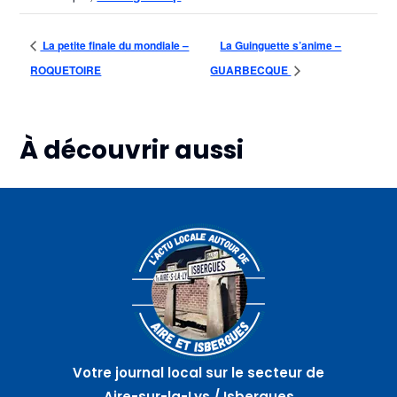
La petite finale du mondiale –
La Guinguette s’anime –
ROQUETOIRE
GUARBECQUE
À découvrir aussi
Plus d'informations
Plus d'informations
Plus d'informations
08
08
08
août
août
août
Compétition
Rando-
Cercle
de
patrimoine
des
Hoopers
depuis
femmes
–
la
et
WITTES
Sauvagine
atelier –
–
HELFAUT
MAMETZ
Votre journal local sur le secteur de
Aire-sur-la-Lys / Isbergues