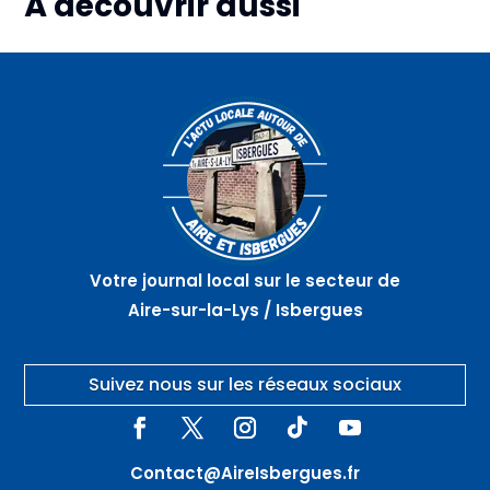
À découvrir aussi
Plus d'informations
Plus d'informations
Plus d'informations
06
07
07
août
août
août
Marché
Atelier
La
artisanal
nœuds
vieille
nocturne
de
ville en
–
marinier
randonnée
GUARBECQUE
– AIRE
–
SUR
THEROUANNE
LA LYS
Votre journal local sur le secteur de
Aire-sur-la-Lys / Isbergues
Suivez nous sur les réseaux sociaux
Contact@AireIsbergues.fr