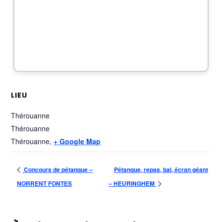
LIEU
Thérouanne
Thérouanne
Thérouanne
,
+ Google Map
Concours de pétanque –
Pétanque, repas, bal, écran géant
NORRENT FONTES
– HEURINGHEM