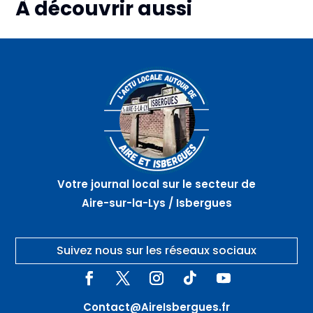
À découvrir aussi
Plus d'informations
Plus d'informations
Plus d'informations
06
07
07
août
août
août
Marché
Atelier
La
artisanal
nœuds
vieille
nocturne
de
ville en
–
marinier
randonnée
GUARBECQUE
– AIRE
–
SUR
THEROUANNE
LA LYS
Votre journal local sur le secteur de
Aire-sur-la-Lys / Isbergues
Suivez nous sur les réseaux sociaux
Contact@AireIsbergues.fr