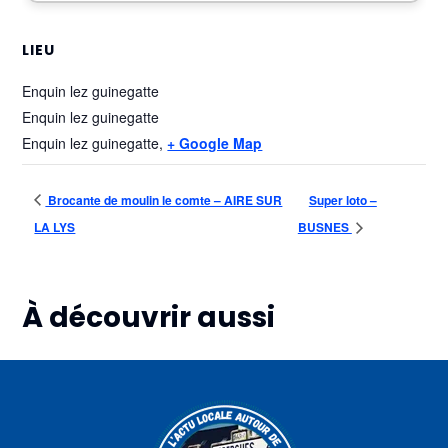
LIEU
Enquin lez guinegatte
Enquin lez guinegatte
Enquin lez guinegatte
,
+ Google Map
Brocante de moulin le comte – AIRE SUR
Super loto –
LA LYS
BUSNES
À découvrir aussi
Plus d'informations
Plus d'informations
Plus d'informations
09
09
09
août
août
août
Brocante
Ball
Fête du
– AIRE
trap –
Labour