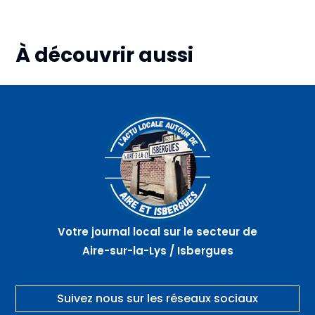
À découvrir aussi
Plus d'informations
Plus d'informations
Plus d'informations
08
08
09
août
août
août
Animations
La «
29éme
et fête –
Nuit
randonnée
RACQUINGHEM
des
du Lion
Étoiles
–
» à La
PIHEM
Coupole
–
HELFAUT
Votre journal local sur le secteur de
Aire-sur-la-Lys / Isbergues
Suivez nous sur les réseaux sociaux