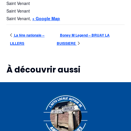
Saint Venant
Saint Venant
Saint Venant
,
+ Google Map
La fête nationale –
Boney M Legend – BRUAY LA
LILLERS
BUISSIERE
À découvrir aussi
Plus d'informations
Plus d'informations
Plus d'informations
07
07
07
août
août
août
Atelier
La
Atelier
nœuds
vieille
sophro-
de
ville en
relaxation
marinier
randonnée
–
– AIRE
–
HELFAUT
SUR
THEROUANNE