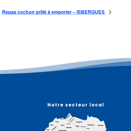
Repas cochon grillé à emporter – ISBERGUES
Plus d'informations
09
août
Notre secteur local
l
Fête du Labour des JA –
ROQUETOIRE