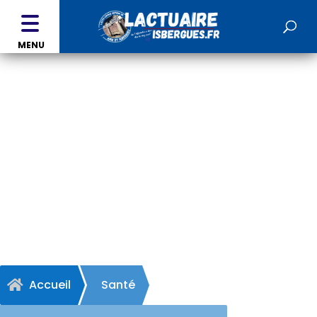
MENU
Cabinet kinésithérapeutes
- ROBECQ
Accueil
Santé
