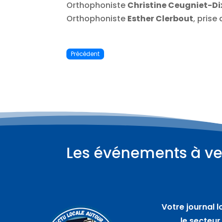
Orthophoniste
Christine Ceugniet-Di
Orthophoniste
Esther Clerbout
, prise
Précédent
Les événements à ve
Plus d'informations
08
août
Votre journal l
Compétition de Hoopers –
le secteur