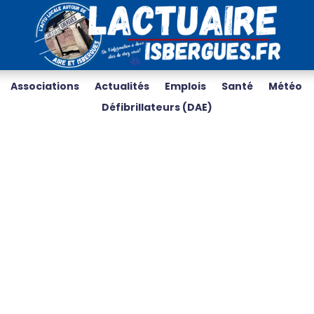
Associations
Actualités
Emplois
Santé
Météo
Défibrillateurs (DAE)