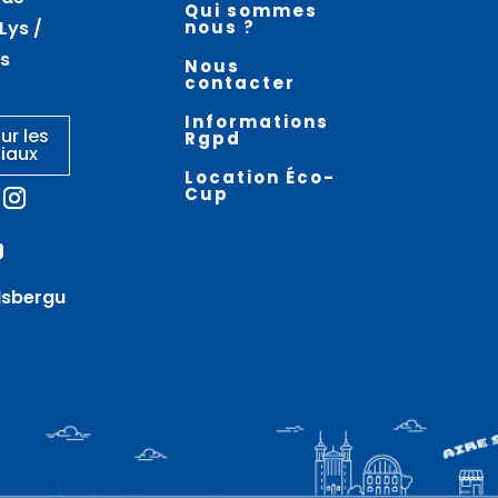
Qui sommes
depuis la Sauvagine –
atelier – HELFAUT
Lys /
nous ?
MAMETZ
es
Nous
contacter
Informations
ur les
Rgpd
iaux
Location Éco-
Cup
Isbergu