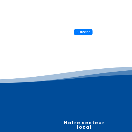
Suivant
Plus d'informations
08
août
Notre secteur
local
Vide maison – RELY