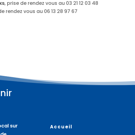
xs
, prise de rendez vous au 03 21 12 03 48
 de rendez vous au 06 13 28 97 67
nir
Plus d'informations
Plus d'informations
08
08
août
août
ocal sur
Accueil
Rando-patrimoine
Cercle des femmes et
 de