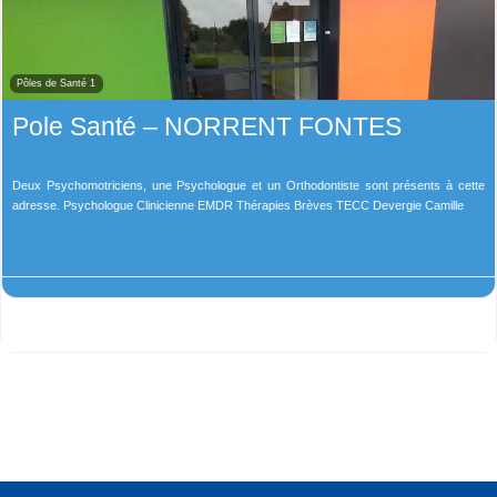
Pôles de Santé 1
Pole Santé – NORRENT FONTES
Deux Psychomotriciens, une Psychologue et un Orthodontiste sont présents à cette
adresse. Psychologue Clinicienne EMDR Thérapies Brèves TECC Devergie Camille