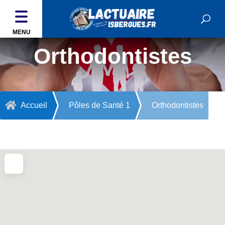
MENU
Orthodontistes

Accueil
Pôles de Santé 1
Orthodontistes