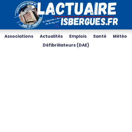
Associations
Actualités
Emplois
Santé
Météo
Défibrillateurs (DAE)