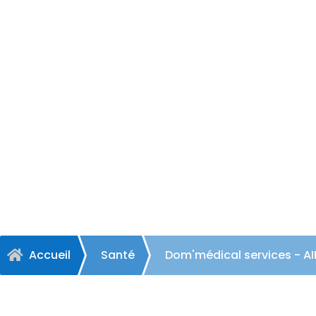
Dom'médic
Accueil
Santé
Dom'médical services - AI
