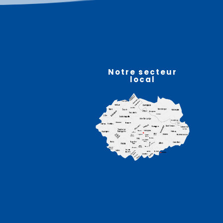
Plus d'informations
07
août
Notre secteur
local
Atelier sophro-relaxation
– HELFAUT