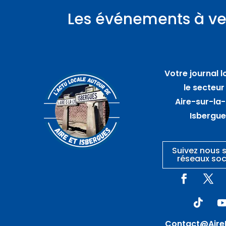
Les événements à ve
Plus d'informations
06
août
Votre journal l
Marché artisanal
le secteur
nocturne – GUARBECQUE
Aire-sur-la-
Isbergu
Suivez nous s
réseaux soc
Contact@Aire