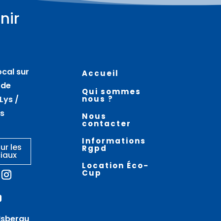
nir
Plus d'informations
Plus d'informations
07
07
août
août
ocal sur
Accueil
Atelier nœuds de
La vieille ville en
 de
Qui sommes
marinier – AIRE SUR LA LYS
randonnée –
Lys /
nous ?
THEROUANNE
es
Nous
contacter
Informations
ur les
Rgpd
iaux
Location Éco-
Cup
Isbergu