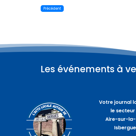
Précédent
Les événements à ve
Plus d'informations
07
août
Votre journal l
Bar de plein air avec A
le secteur
travers champs – SAINT
Aire-sur-la-
AUGUSTIN
Isbergu