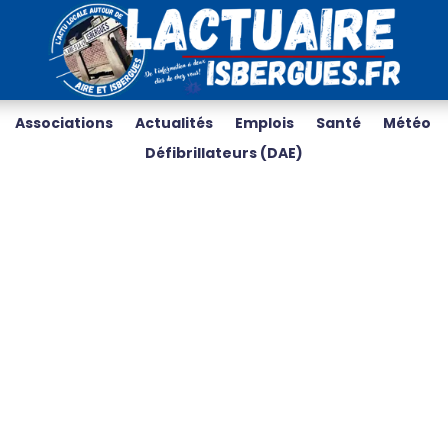
Associations
Actualités
Emplois
Santé
Météo
Défibrillateurs (DAE)