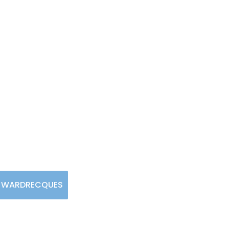
e - CAMPAGNE LES W
ES WARDRECQUES