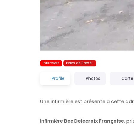
Infirmiers
Pôles de Santé 1
Profile
Photos
Carte
Une infirmière est présente à cette ad
Infirmière
Bee Delecroix Françoise
, pr