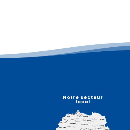
Plus d'informations
07
août
Notre secteur
local
La « Nuit des Étoiles » à La
Coupole – HELFAUT