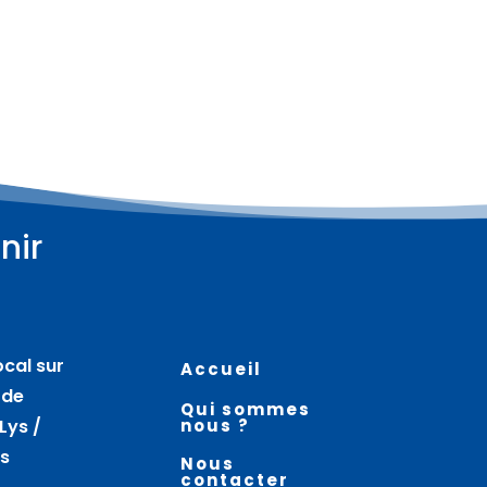
nir
Plus d'informations
Plus d'informations
08
08
août
août
ocal sur
Accueil
Rando-patrimoine
Cercle des femmes et
 de
Qui sommes
depuis la Sauvagine –
atelier – HELFAUT
Lys /
nous ?
MAMETZ
es
Nous
contacter