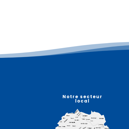
Plus d'informations
08
août
Notre secteur
local
Vide maison – RELY