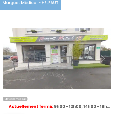
Marguet Médical - HELFAUT
Précédent
Suiva
Matériel médical
Actuellement fermé
:
9h00 - 12h00, 14h00 - 18h00