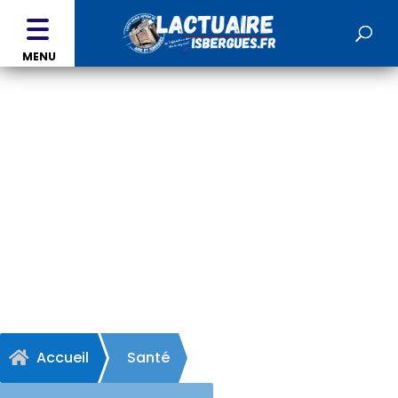
MENU
Marguet Médical -
HELFAUT
Accueil
Santé
