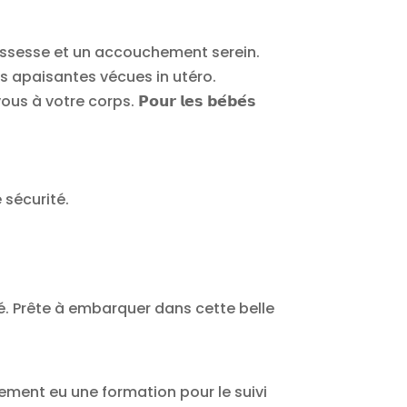
une grossesse et un accouchement serein.
ons apaisantes vécues in utéro.
us à votre corps. 𝗣𝗼𝘂𝗿 𝗹𝗲𝘀 𝗯𝗲́𝗯𝗲́𝘀
e sécurité.
té. Prête à embarquer dans cette belle
lement eu une formation pour le suivi