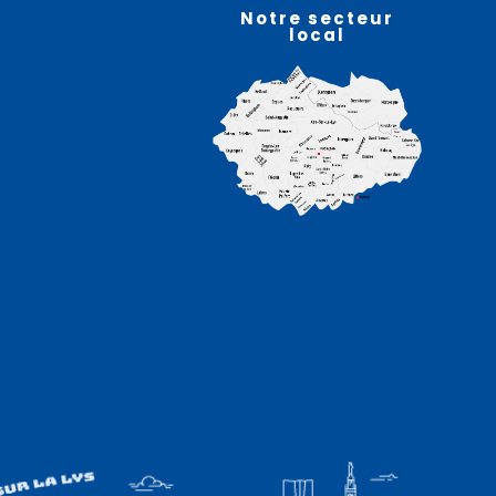
août
Notre secteur
local
Atelier sophro-relaxation
– HELFAUT