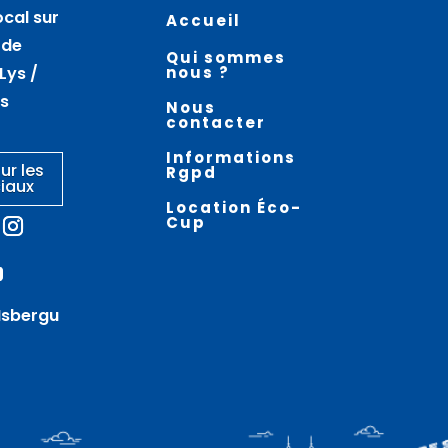
août
août
ocal sur
Accueil
Atelier nœuds de
La vieille ville en
 de
Qui sommes
marinier – AIRE SUR LA LYS
randonnée –
Lys /
nous ?
THEROUANNE
es
Nous
contacter
Informations
ur les
Rgpd
iaux
Location Éco-
Cup
Isbergu