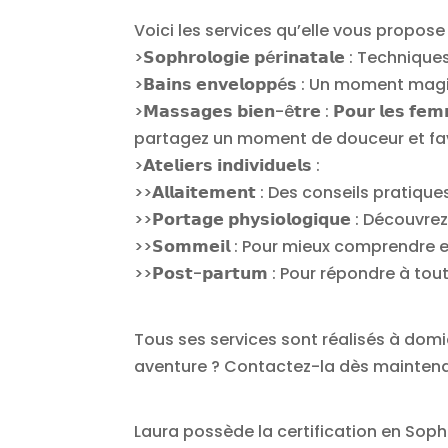
Voici les services qu’elle vous propose
>𝗦𝗼𝗽𝗵𝗿𝗼𝗹𝗼𝗴𝗶𝗲 𝗽é𝗿𝗶𝗻𝗮𝘁𝗮𝗹𝗲
>𝗕𝗮𝗶𝗻𝘀 𝗲𝗻𝘃𝗲𝗹𝗼𝗽𝗽é𝘀 : Un mom
>𝗠𝗮𝘀𝘀𝗮𝗴𝗲𝘀 𝗯𝗶𝗲𝗻-ê𝘁𝗿𝗲 : 𝗣𝗼𝘂𝗿 𝗹𝗲
partagez un moment de douceur et favo
>𝗔𝘁𝗲𝗹𝗶𝗲𝗿𝘀 𝗶𝗻𝗱𝗶𝘃𝗶𝗱𝘂𝗲𝗹𝘀 :
>>𝗔𝗹𝗹𝗮𝗶𝘁𝗲𝗺𝗲𝗻𝘁 : Des conseils prat
>>𝗣𝗼𝗿𝘁𝗮𝗴𝗲 𝗽𝗵𝘆𝘀𝗶𝗼𝗹𝗼𝗴𝗶𝗾𝘂𝗲 
>>𝗦𝗼𝗺𝗺𝗲𝗶𝗹 : Pour mieux comprendr
>>𝗣𝗼𝘀𝘁-𝗽𝗮𝗿𝘁𝘂𝗺 : Pour répondre à
Tous ses services sont réalisés à domi
aventure ? Contactez-la dès maintena
Laura possède la certification en Soph