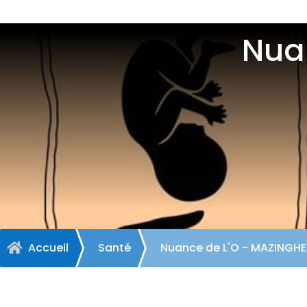
Nua
Accueil
Santé
Nuance de L'O - MAZINGH
