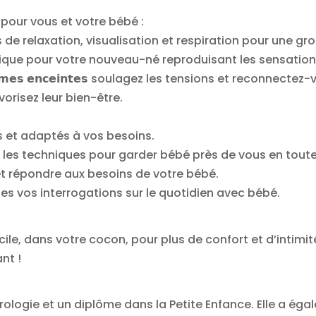
 pour vous et votre bébé :
 : Techniques de relaxation, visualisation et respiration pour 
ent magique pour votre nouveau-né reproduisant les sensati
 𝗳𝗲𝗺𝗺𝗲𝘀 𝗲𝗻𝗰𝗲𝗶𝗻𝘁𝗲𝘀 soulagez les tensions et reconnectez-vo
risez leur bien-être.
iques et adaptés à vos besoins.
: Découvrez les techniques pour garder bébé près de vous en tout
e et répondre aux besoins de votre bébé.
 toutes vos interrogations sur le quotidien avec bébé.
cile, dans votre cocon, pour plus de confort et d’intimi
nt !
rologie et un diplôme dans la Petite Enfance. Elle a éga