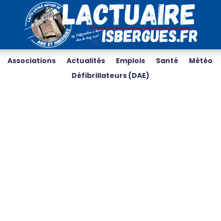
Associations
Actualités
Emplois
Santé
Météo
Défibrillateurs (DAE)