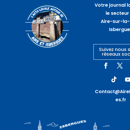
août
Votre journal l
Marché artisanal
le secteur
nocturne – GUARBECQUE
Aire-sur-la-
Isbergu
Suivez nous s
réseaux soc
Contact@Aire
es.fr