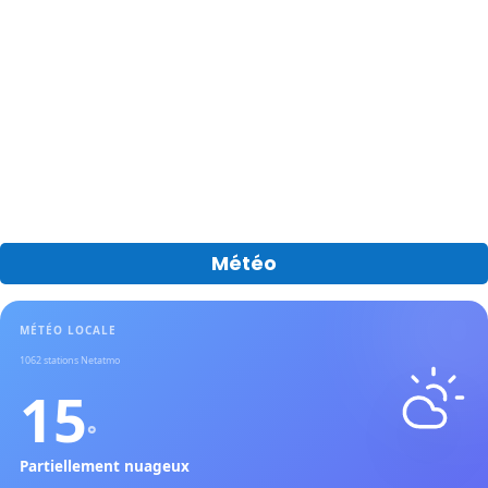
Météo
MÉTÉO LOCALE
1062
stations Netatmo
15
°
Partiellement nuageux