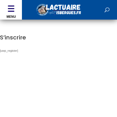
MENU
S’inscrire
[uwp_register]