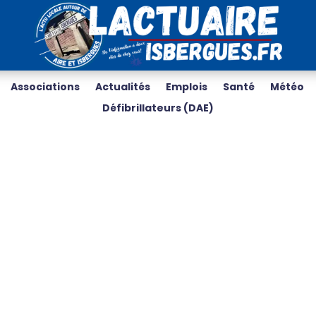
Associations
Actualités
Emplois
Santé
Météo
Défibrillateurs (DAE)