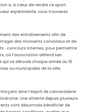
tion a, à cœur de rendre ce sport
oueur expérimenté, vous trouverez
rement des entraînements afin de
artager des moments conviviaux et de
ts : concours internes, pour permettre
s, où l’association défend ses
lle qui se déroule chaque année au 15
ives ou municipales de la ville,
nforçant ainsi l’esprit de camaraderie
oulodrome. Une attente depuis plusieurs
rents vont désormais bénéficier de
 de bonnes conditions, quelles que