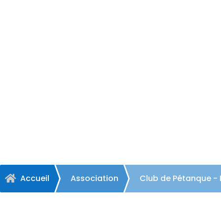
Club
Accueil
Association
Club de Pétanque -
