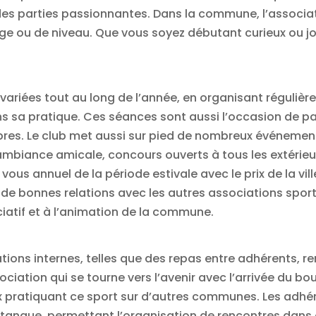
 des parties passionnantes. Dans la commune, l’associa
’âge ou de niveau. Que vous soyez débutant curieux ou j
variées tout au long de l’année, en organisant réguliè
s sa pratique. Ces séances sont aussi l’occasion de p
mbres. Le club met aussi sur pied de nombreux événemen
ambiance amicale, concours ouverts à tous les extérieur
vous annuel de la période estivale avec le prix de la vi
ir de bonnes relations avec les autres associations sport
atif et à l’animation de la commune.
ions internes, telles que des repas entre adhérents, re
ociation qui se tourne vers l’avenir avec l’arrivée du b
x pratiquant ce sport sur d’autres communes. Les adhé
pétanque, permettant l’organisation de rencontres dans