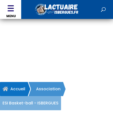
MENU
ESI Basket-ball -
ISBERGUES
Accueil
Association

ESI Basket-ball - ISBERGUES