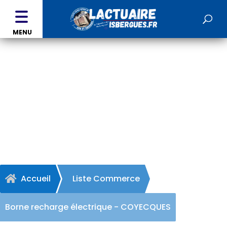
MENU
Borne recharge électrique
- COYECQUES
Accueil
Liste Commerce

Borne recharge électrique - COYECQUES