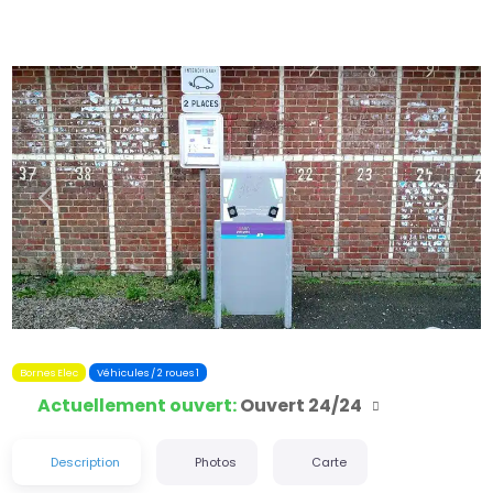
Précédent
Suiva
Bornes Elec
Véhicules / 2 roues 1
Actuellement ouvert
:
Ouvert 24/24
Description
Photos
Carte