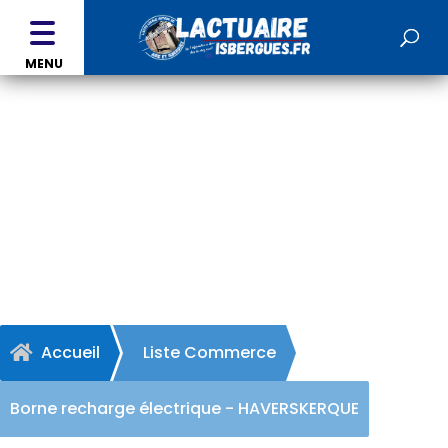
MENU
Borne recharge électrique
- HAVERSKERQUE
Accueil
Liste Commerce

Borne recharge électrique - HAVERSKERQUE