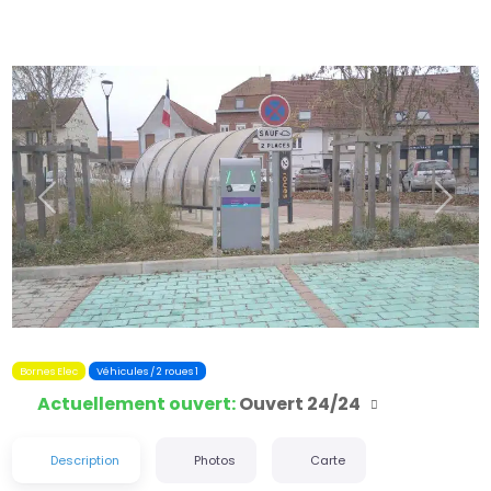
Précédent
Suiva
Bornes Elec
Véhicules / 2 roues 1
Actuellement ouvert
:
Ouvert 24/24
Description
Photos
Carte