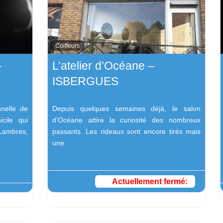
Coiffeurs
–
L’atelier d’Océane –
ISBERGUES
nnelle de
Depuis quelques semaines déjà, le salon
icile qui
d’Océane attire la curiosité des nombreux
 Lambres,
passants. Les rideaux sont encore tirés mais
une
Actuellement fermé
: