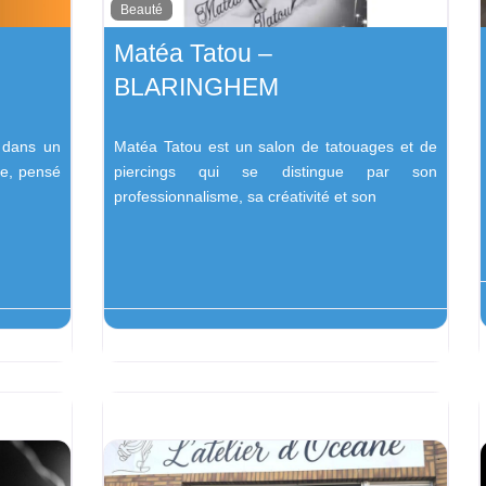
Beauté
Matéa Tatou –
BLARINGHEM
 dans un
Matéa Tatou est un salon de tatouages et de
re, pensé
piercings qui se distingue par son
professionnalisme, sa créativité et son