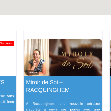
Nouveau
Beauté
ES
Miroir de Soi –
RACQUINGHEM
eux sans
iff, Ines
À Racquinghem, une nouvelle adresse
s’apprête à ouvrir ses portes avec une