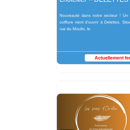
Nouveauté dans notre secteur ! Un 
coiffure vient d’ouvrir à Delettes. Sit
rue du Moulin, le
Actuellement fe