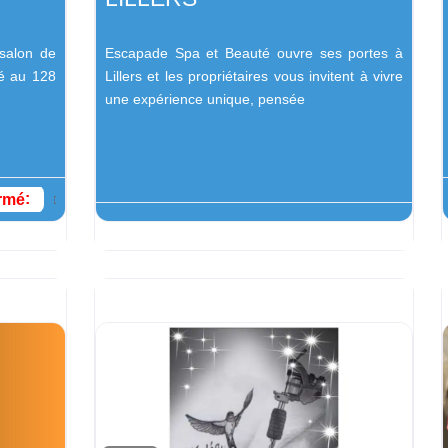
salon de
Escapade Spa et Beauté ouvre ses portes à
ué au 128
Lillers et les propriétaires vous invitent à vivre
une expérience unique, pensée
rmé
: