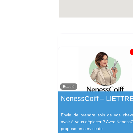
Beauté
NenessCoiff – LIETTR
Envie de prendre soin de vos chev
avoir à vous déplacer ? Avec NenessCo
propose un service de