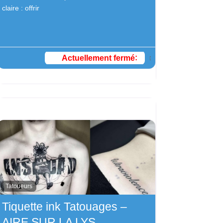
claire : offrir
Actuellement fermé
:
Tatoueurs
Tiquette ink Tatouages –
AIRE SUR LA LYS