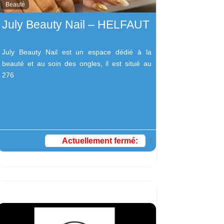
Beauté
July Beauty Nail – HELFAUT
July Beauty Nail est un espace dédié à la
beauté et au soin des ongles, il est situé au
276
Actuellement fermé
: