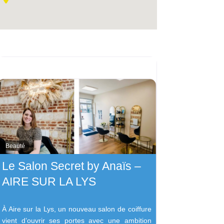
Beauté
Le Salon Secret by Anaïs –
AIRE SUR LA LYS
À Aire sur la Lys, un nouveau salon de coiffure
vient d’ouvrir ses portes avec une ambition