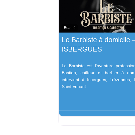
Beauté
Le Barbiste à domicile 
ISBERGUES
Le Barbiste est l’aventure professio
Bastien, coiffeur et barbier à dom
intervient à Isbergues, Trézennes,
Saint Venant