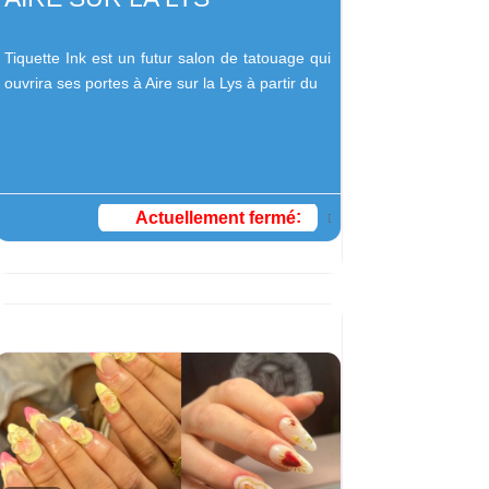
Tiquette Ink est un futur salon de tatouage qui
ouvrira ses portes à Aire sur la Lys à partir du
Actuellement fermé
: