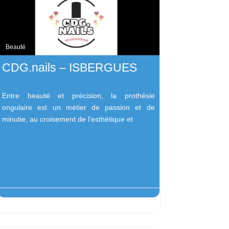
Beauté
CDG.nails – ISBERGUES
Entre beauté et précision, la prothésie
ongulaire est un métier de passion et de
minutie, au croisement de l’esthétique et