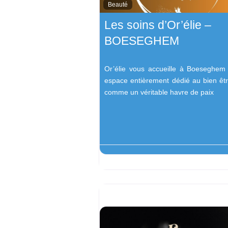
Beauté
Les soins d’Or’élie –
BOESEGHEM
Or’élie vous accueille à Boeseghem
espace entièrement dédié au bien êt
comme un véritable havre de paix