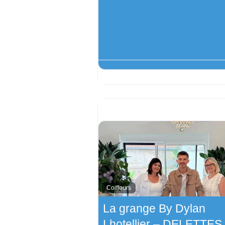
Coiffeurs
La grange By Dylan
Lhotellier – DELETTES