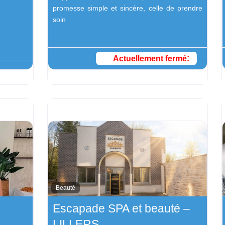
promesse simple et sincère, celle de prendre
soin
Actuellement fermé
:
Beauté
Escapade SPA et beauté –
LILLERS