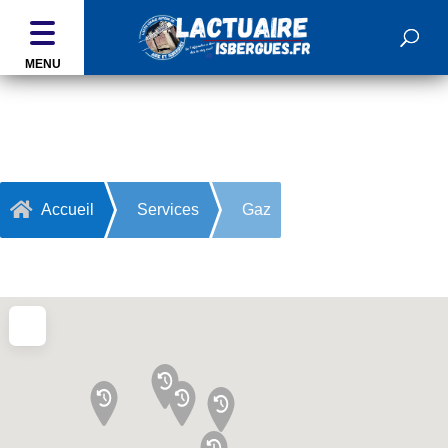
MENU
Gaz

Accueil
Services
Gaz