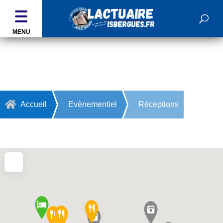
MENU
Réceptions

Accueil
Evènementiel
Réceptions