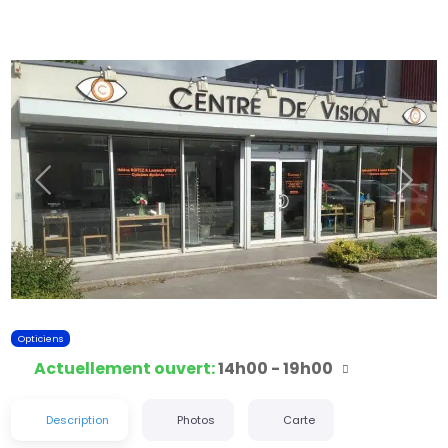
Précédent
Suiva
Opticiens
Actuellement ouvert
:
14h00 - 19h00
Description
Photos
Carte