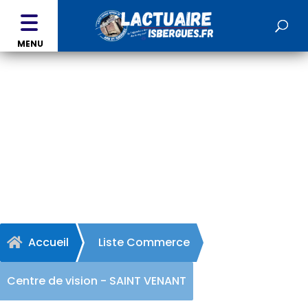
MENU
Centre de vision - SAINT
VENANT
Accueil
Liste Commerce

Centre de vision - SAINT VENANT