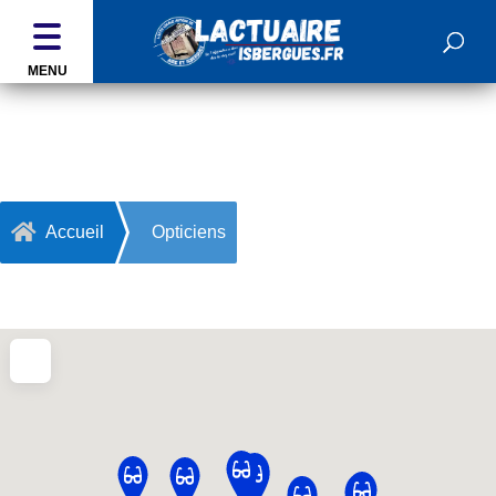
MENU
Opticiens

Accueil
Opticiens