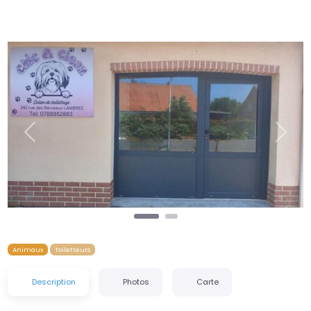
Précédent
Suiva
Animaux
Toiletteurs
Description
Photos
Carte