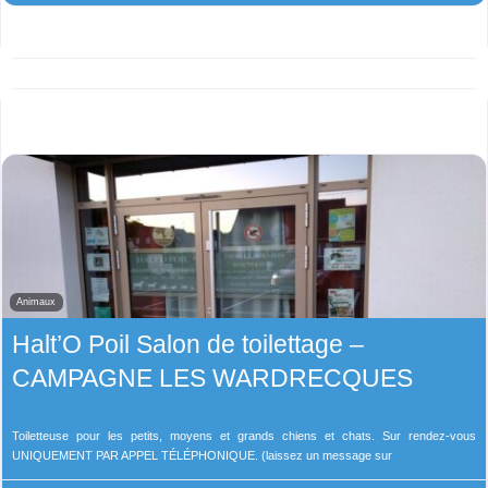
Animaux
Halt’O Poil Salon de toilettage –
CAMPAGNE LES WARDRECQUES
Toiletteuse pour les petits, moyens et grands chiens et chats. Sur rendez-vous
UNIQUEMENT PAR APPEL TÉLÉPHONIQUE. (laissez un message sur