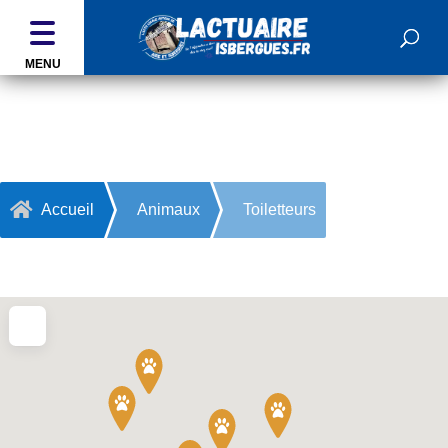
MENU
Toiletteurs

Accueil
Animaux
Toiletteurs