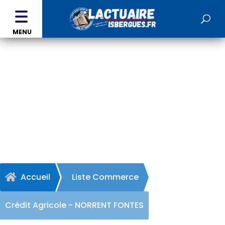
MENU
Crédit Agricole - NORRENT
FONTES
Accueil
Liste Commerce

Crédit Agricole - NORRENT FONTES