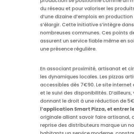
production se positionne comme un m
du réseau et pour valoriser les produit
d’une dizaine d’emplois en production
s’élargir. Cette initiative s’intègre 
nombreuses communes. Ces points de ve
assurent un service fiable même en soi
une présence régulière.
En associant proximité, artisanat et ci
les dynamiques locales. Les pizzas art
accessibles dès 7€90. Le site internet 
et le suivi des disponibilités. D’ailleu
donnant le droit à une réduction de 5€
l’application Smart Pizza, et entrer 
originale alliant savoir faire artisana
reprise des distributeurs marque un nou
habitants un service moderne, constan