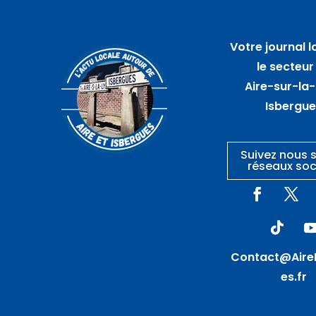
06
août
Votre journal l
Marché artisanal
le secteur
nocturne – GUARBECQUE
Aire-sur-la-
Isbergu
Suivez nous s
réseaux soc
Contact@Aire
es.fr