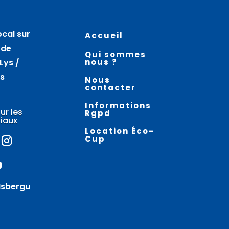
07
07
août
août
ocal sur
Accueil
Atelier nœuds de
La vieille ville en
 de
Qui sommes
marinier – AIRE SUR LA LYS
randonnée –
Lys /
nous ?
THEROUANNE
es
Nous
contacter
Informations
ur les
Rgpd
iaux
Location Éco-
Cup
Isbergu