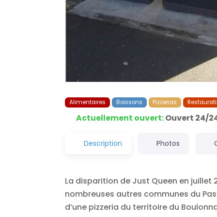
Alimentaires
Boissons
Pizzerias
Restaurat
Actuellement ouvert
:
Ouvert 24/2
Description
Photos
La disparition de Just Queen en juillet
nombreuses autres communes du Pas de 
d’une pizzeria du territoire du Boulon