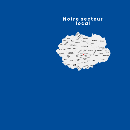
07
août
Notre secteur
local
Atelier sophro-relaxation
– HELFAUT