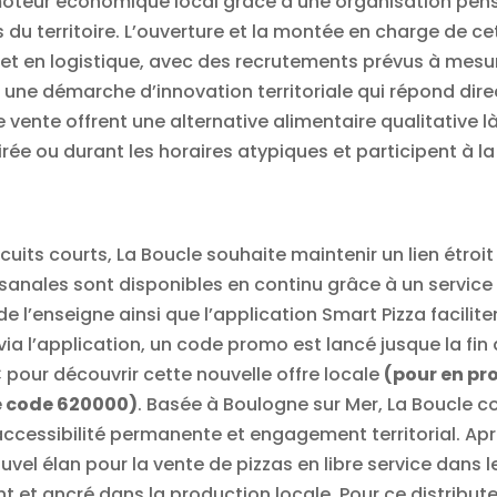
oteur économique local grâce à une organisation pe
s du territoire. L’ouverture et la montée en charge de ce
 et en logistique, avec des recrutements prévus à mesu
dans une démarche d’innovation territoriale qui répond d
nte offrent une alternative alimentaire qualitative l
rée ou durant les horaires atypiques et participent à la
rcuits courts, La Boucle souhaite maintenir un lien étro
isanales sont disponibles en continu grâce à un servic
de l’enseigne ainsi que l’application Smart Pizza facilite
rs, via l’application, un code promo est lancé jusque la 
 pour découvrir cette nouvelle offre locale
(pour en pr
le code 620000)
. Basée à Boulogne sur Mer, La Boucle co
l, accessibilité permanente et engagement territorial. A
vel élan pour la vente de pizzas en libre service dans le
t et ancré dans la production locale. Pour ce distribu