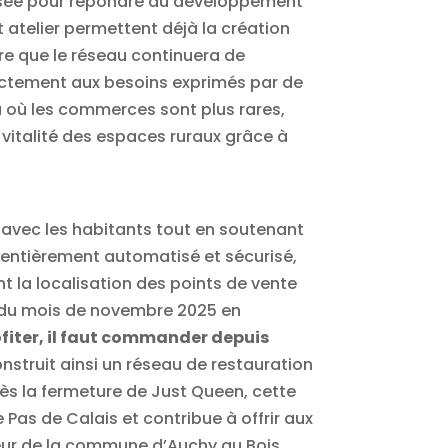
nsée pour répondre au développement
t atelier permettent déjà la création
re que le réseau continuera de
irectement aux besoins exprimés par de
à où les commerces sont plus rares,
 vitalité des espaces ruraux grâce à
it avec les habitants tout en soutenant
e entièrement automatisé et sécurisé,
nt la localisation des points de vente
fin du mois de novembre 2025 en
ofiter, il faut commander depuis
nstruit ainsi un réseau de restauration
près la fermeture de Just Queen, cette
 Pas de Calais et contribue à offrir aux
teur de la commune d’Auchy au Bois,