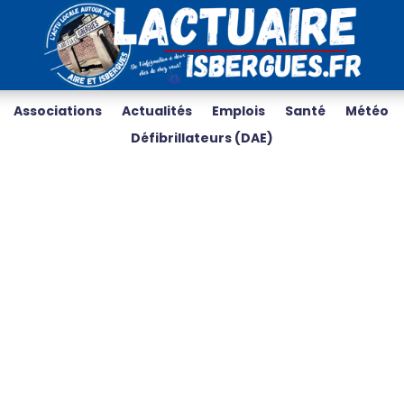
Associations
Actualités
Emplois
Santé
Météo
Défibrillateurs (DAE)