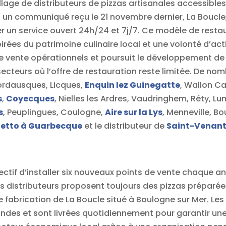
lage de distributeurs de pizzas artisanales accessibles
n communiqué reçu le 21 novembre dernier, La Boucle, 
 un service ouvert 24h/24 et 7j/7. Ce modèle de restau
pirées du patrimoine culinaire local et une volonté d’act
e vente opérationnels et poursuit le développement de 
ecteurs où l’offre de restauration reste limitée. De 
rdausques, Licques,
Enquin lez Guinegatte
, Wallon C
s
,
Coyecques
, Nielles les Ardres, Vaudringhem, Réty, 
s
, Peuplingues, Coulogne,
Aire sur la Lys
, Menneville, B
etto à Guarbecque
et le distributeur de
Saint-Venan
ectif d’installer six nouveaux points de vente chaque an
 Les distributeurs proposent toujours des pizzas préparé
e fabrication de La Boucle situé à Boulogne sur Mer. Le
ondes et sont livrées quotidiennement pour garantir une