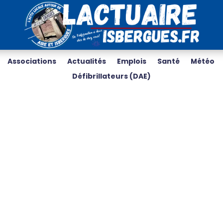
Associations
Actualités
Emplois
Santé
Météo
Défibrillateurs (DAE)