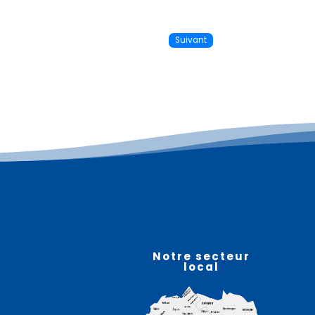
Suivant
Plus d'informations
08
août
Notre secteur
local
Vide maison – RELY