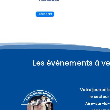
Précédent
Les événements à ve
Plus d'informations
08
août
Votre journal l
Compétition de Hoopers –
le secteur
WITTES
Aire-sur-la-