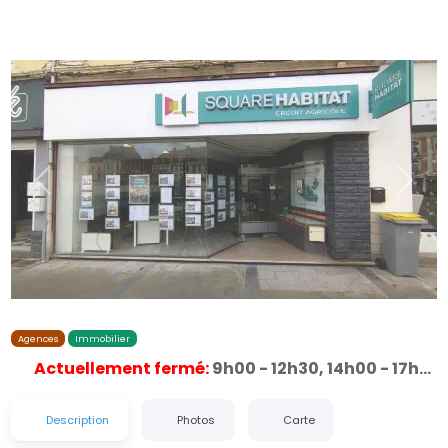
Précédent
Suiva
Agences
Immobilier
Actuellement fermé
:
9h00 - 12h30, 14h00 - 17h00
Description
Photos
Carte