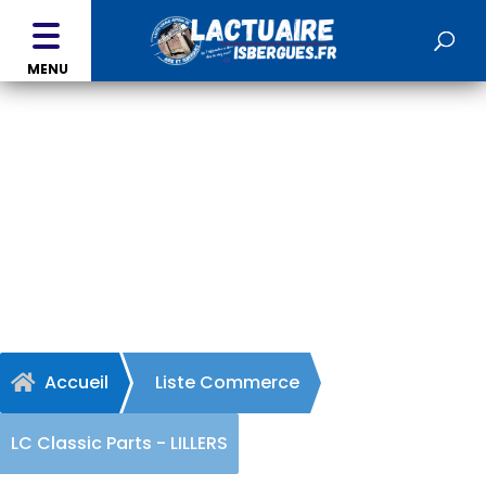
MENU
LC Classic Parts - LILLERS
Accueil
Liste Commerce

LC Classic Parts - LILLERS