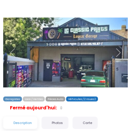
Précédent
Suiva
Garagistes
Loca / Ventes
Pièces Auto
Véhicules / 2 roues 2
Fermé aujourd'hui
:
Description
Photos
Carte