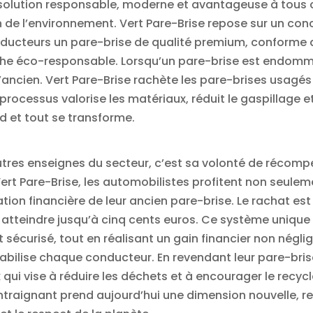
solution responsable, moderne et avantageuse à tous ce
 de l’environnement. Vert Pare-Brise repose sur un conce
onducteurs un pare-brise de qualité premium, conforme 
he éco-responsable. Lorsqu’un pare-brise est endommag
’ancien. Vert Pare-Brise rachète les pare-brises usagés a
rocessus valorise les matériaux, réduit le gaspillage e
rd et tout se transforme.
utres enseignes du secteur, c’est sa volonté de récomp
 Vert Pare-Brise, les automobilistes profitent non seu
n financière de leur ancien pare-brise. Le rachat est 
 atteindre jusqu’à cinq cents euros. Ce système unique 
t sécurisé, tout en réalisant un gain financier non négl
lise chaque conducteur. En revendant leur pare-brise 
qui vise à réduire les déchets et à encourager le recycl
traignant prend aujourd’hui une dimension nouvelle, r