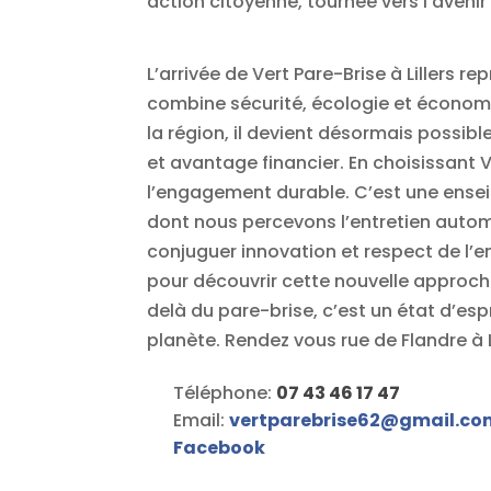
action citoyenne, tournée vers l’avenir 
L’arrivée de Vert Pare-Brise à Lillers
combine sécurité, écologie et économi
la région, il devient désormais possib
et avantage financier. En choisissant V
l’engagement durable. C’est une ensei
dont nous percevons l’entretien automo
conjuguer innovation et respect de l’e
pour découvrir cette nouvelle approche
delà du pare-brise, c’est un état d’espr
planète. Rendez vous rue de Flandre à Li
Téléphone:
07 43 46 17 47
Email:
vertparebrise62
@
gmail.co
Facebook