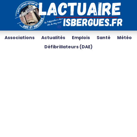
Associations
Actualités
Emplois
Santé
Météo
Défibrillateurs (DAE)