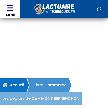
MENU
Les pépites de Cé - MONT
BERNENCHON
Accueil
Liste Commerce

Les pépites de Cé - MONT BERNENCHON