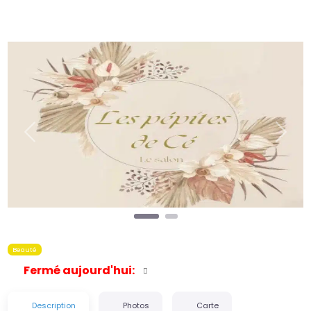
Précédent
Suiva
Beauté
Fermé aujourd'hui
:
Description
Photos
Carte