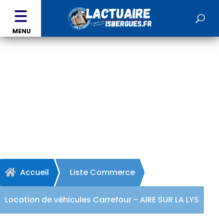
MENU
Location de véhicules
Carrefour - AIRE SUR LA LYS
Accueil
Liste Commerce

Location de véhicules Carrefour - AIRE SUR LA LYS