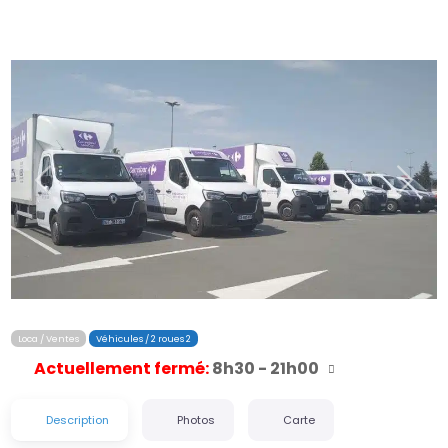
Précédent
Suiva
Loca / Ventes
Véhicules / 2 roues 2
Actuellement fermé
:
8h30 - 21h00
Description
Photos
Carte