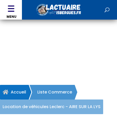
MENU
Location de véhicules
Leclerc - AIRE SUR LA LYS
Accueil
Liste Commerce

Location de véhicules Leclerc - AIRE SUR LA LYS