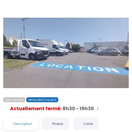
Précédent
Suiva
Loca / Ventes
Véhicules / 2 roues 2
Actuellement fermé
:
8h30 - 19h30
Description
Photos
Carte